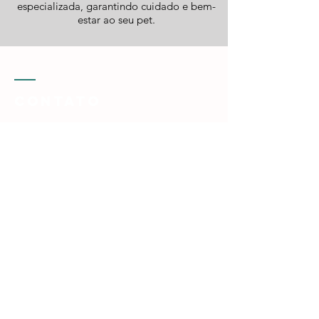
especializada, garantindo cuidado e bem-
estar ao seu pet.
CONTATO
Servidão Fedrigo, 63
Centro - CEP
88015-425
Florianópolis - Santa Catarina
Nossos horários
Segunda a sexta: 08:00 - 18:00
hs.
Sábados: Atendemos sob
demanda